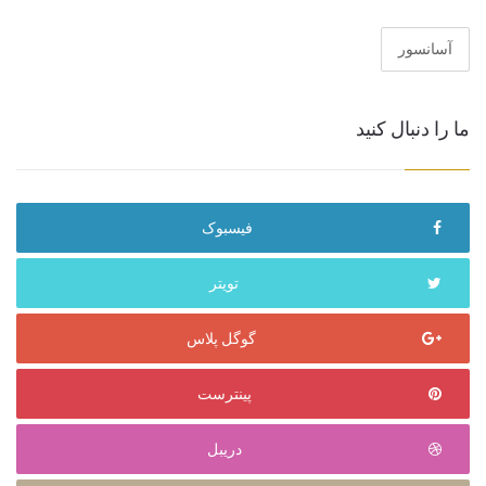
آسانسور
ما را دنبال کنید
فیسبوک
تویتر
گوگل پلاس
پینترست
دریبل